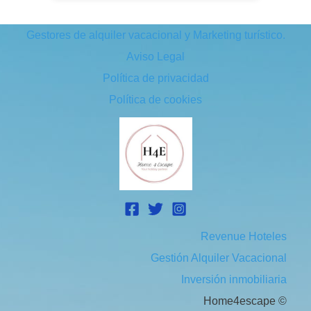
Gestores de alquiler vacacional y Marketing turístico.
Aviso Legal
Política de privacidad
Política de cookies
Revenue Hoteles
Gestión Alquiler Vacacional
Inversión inmobiliaria
Home4escape ©