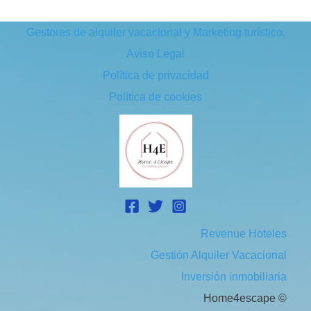
Gestores de alquiler vacacional y Marketing turístico.
Aviso Legal
Política de privacidad
Política de cookies
Revenue Hoteles
Gestión Alquiler Vacacional
Inversión inmobiliaria
Home4escape ©