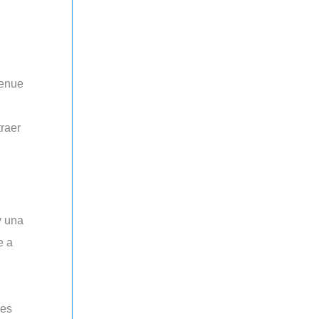
traer
e a
nes