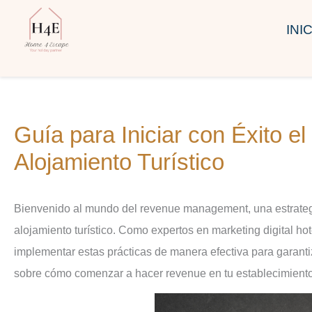
Ir
INI
al
contenido
Guía para Iniciar con Éxito el Revenue Management en tu
Alojamiento Turístico
Bienvenido al mundo del revenue management, una estrategia esencial para maximizar los ingresos y la rentabilidad en tu
alojamiento turístico. Como expertos en marketing digital 
implementar estas prácticas de manera efectiva para garantiz
sobre cómo comenzar a hacer revenue en tu establecimiento 