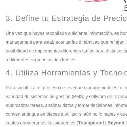
3. Define tu Estrategia de Preci
Una vez que hayas recopilado suficiente información, es hora de definir tu estrategia de precios. Utiliza herramientas de revenue
management para establecer tarifas dinámicas que reflejen 
posibilidad de implementar diferentes tarifas para distintos 
a diferentes segmentos de clientes.
4. Utiliza Herramientas y Tec
Para simplificar el proceso de revenue management, es recomendable utilizar herramientas y tecnología especializada. Hay una
variedad de sistemas de gestión (PMS) y software de reve
automatizar tareas, analizar datos y tomar decisiones infor
conveniente que empieces a utilizar si aún no lo haces y que
cuales enumeramos las siguientes (
Transparent
|
Beyond
|