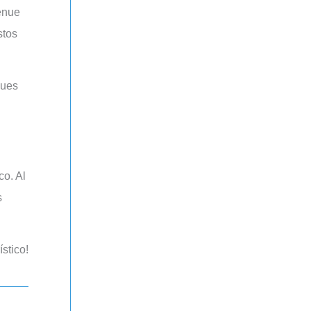
venue
stos
s
stico!