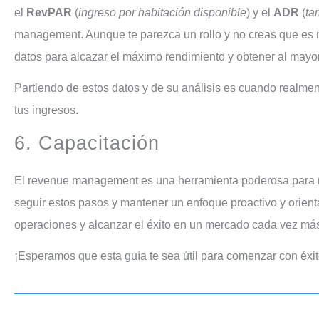
el
RevPAR
(
ingreso por habitación disponible
) y el
ADR
(
ta
management. Aunque te parezca un rollo y no creas que es n
datos para alcazar el máximo rendimiento y obtener al mayor
Partiendo de estos datos y de su análisis es cuando realmente podrás aplicar estrategias de Revenue que harán que dupliques
tus ingresos.
6. Capacitación
El revenue management es una herramienta poderosa para maximizar los ingresos y la rentabilidad en tu alojamiento turístico. Al
seguir estos pasos y mantener un enfoque proactivo y orienta
operaciones y alcanzar el éxito en un mercado cada vez más
¡Esperamos que esta guía te sea útil para comenzar con éxi