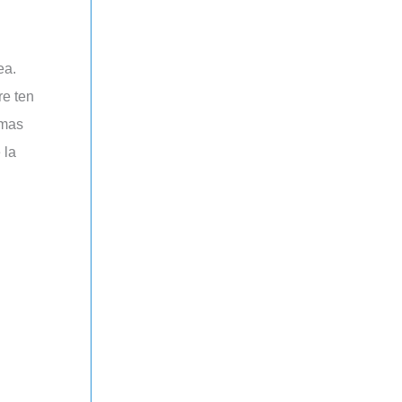
ea.
re ten
smas
 la